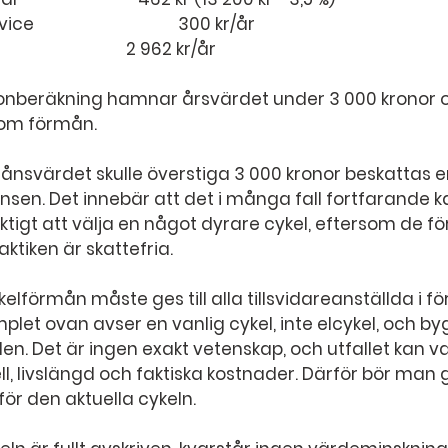
Reparation och service			      300 kr/år
Total årsförmån				   2 962 kr/år
beräkning hamnar årsvärdet under 3 000 kronor och
som förmån.
ånsvärdet skulle överstiga 3 000 kronor beskattas e
sen. Det innebär att det i många fall fortfarande k
tigt att välja en något dyrare cykel, eftersom de fö
aktiken är skattefria.
lförmån måste ges till alla tillsvidareanställda i fö
let ovan avser en vanlig cykel, inte elcykel, och by
. Det är ingen exakt vetenskap, och utfallet kan va
, livslängd och faktiska kostnader. Därför bör man 
ör den aktuella cykeln.