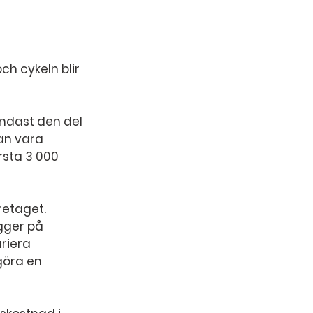
 cykeln blir 
ndast den del 
an vara 
rsta 3 000 
retaget.
gger på 
riera 
göra en 