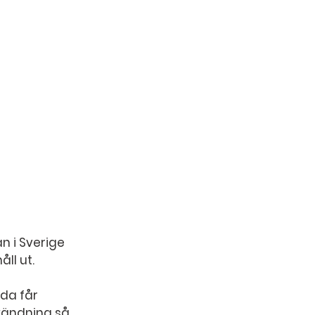
n i Sverige 
ll ut.
da får 
vändning så 