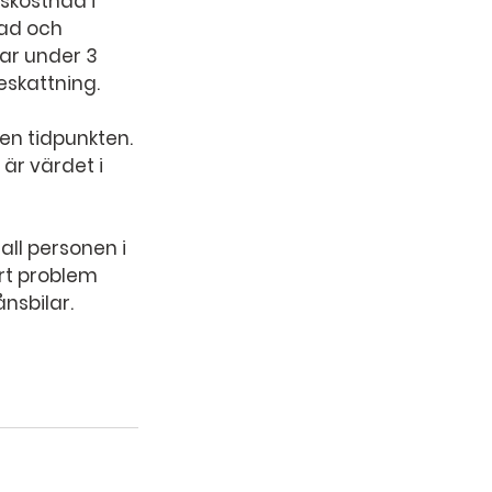
skostnad i 
ad och 
ar under 3 
eskattning.
den tidpunkten. 
är värdet i 
all personen i 
rt problem 
nsbilar.