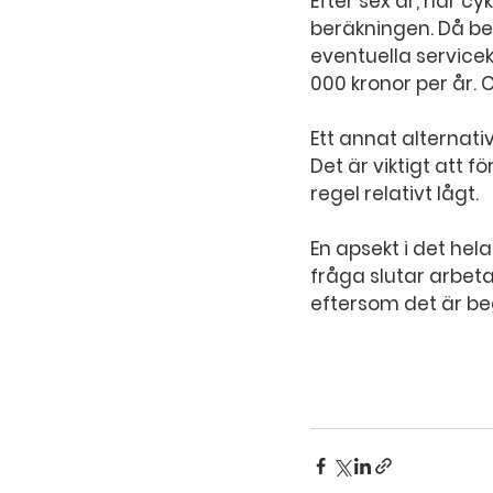
Efter sex år, när cy
beräkningen. Då be
eventuella servicek
000 kronor per år.
Ett annat alternativ
Det är viktigt att f
regel relativt lågt.
En apsekt i det hel
fråga slutar arbeta
eftersom det är be