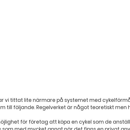
ar vi tittat lite närmare på systemet med cykelförmå
 till följande. Regelverket är något teoretiskt men hå
öjlighet för företag att köpa en cykel som de anställ
s som med mycket annat när det finns en privat an