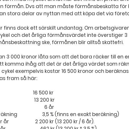
 förmån. Dvs att man måste förmånsbeskatta för 
n stora delar av nyttan med att köpa det via föret
ar finns dock ett särskilt undantag. Om arbetsgivaren
cykel och det årliga förmånsvärdet inte överstiger 3
nsbeskattning ske, förmånen blir alltså skattefri.
an 3 000 kronor låta som att det bara räcker till en en
att komma ihåg att det är det årliga värdet som räkna
 cykel exempelvis kostar 16 500 kronor och beräknas h
as fram så här:
Inköp inkl moms				16 500 kr
Inköp exkl moms				 13 200 kr
Antal år						          6 år
Kapitalkostnadsberäkning		        3,5 % (finns en exakt beräkning)
Värdeminskning per år			  2 200 kr (13 200 kr / 6 år).
Kapitalkostnad per år		 	      462 kr (13 200 kr * 3,5 %)