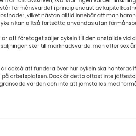
keln är fullt avskriven, kvarstår ingen värdeminskning
står förmånsvärdet i princip endast av kapitalkostn
ostnader, vilket nästan alltid innebär att man hamn
 Cykeln kan alltså fortsätta användas utan förmånsb
 är att företaget säljer cykeln till den anställde vid 
örsäljningen sker till marknadsvärde, men efter sex år 
a är också att fundera över hur cykeln ska hanteras if
 på arbetsplatsen. Dock är detta oftast inte jättesto
gränsade värden och inte att jämställas med förmå