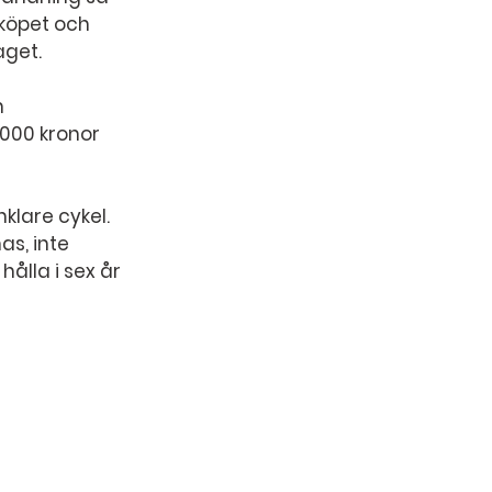
köpet och 
aget.
 
 000 kronor 
klare cykel. 
s, inte 
ålla i sex år 