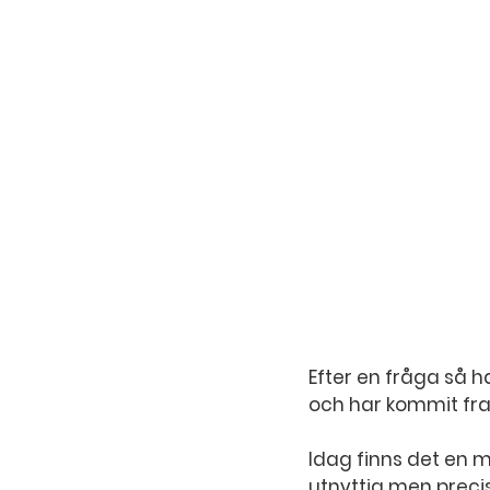
Efter en fråga så h
och har kommit fram
Idag finns det en m
utnyttja men preci