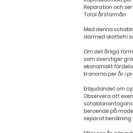
Med denna schablon
därmed skattefri 
Om det årliga förm
som överstiger grän
ekonomiskt fördelak
kronorna per år i pr
Erbjudandet om cyke
Observera att exemp
schablonantaganden
beroende på modell
separat beräkning f