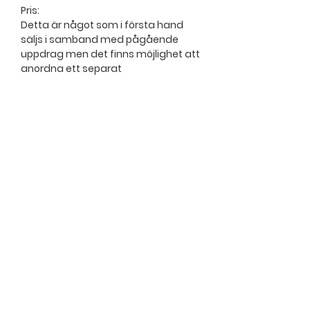
Pris:
Detta är något som i första hand
säljs i samband med pågående
uppdrag men det finns möjlighet att
anordna ett separat
utbildningstillfälle.
Blue Mind
AB
Blue Mind AB Skälbyvägen 21 BV 175
64 Järfälla
Öppettider: Vi har öppet när kontoret
inte är stängt.
Tel:
+46708380195