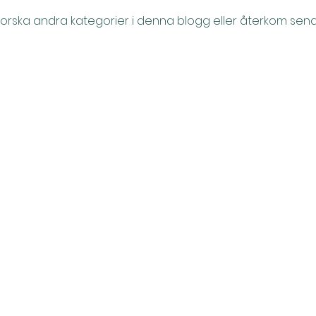
forska andra kategorier i denna blogg eller återkom sena
Blue Mind AB
Blue Mind AB Skälbyvägen 21 BV 175 64 Järfälla
Öppettider: Vi har öppet när kontoret inte är stängt.
Tel:
+46708380195