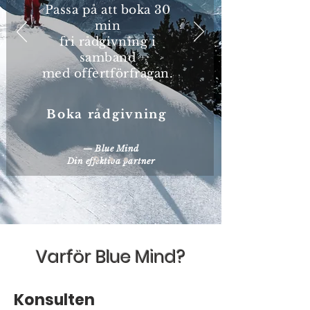
Passa på att boka 30
min
fri rådgivning i
samband
med offertförfrågan.
Boka rådgivning
— Blue Mind
Din effektiva partner
Varför Blue Mind?
Konsulten