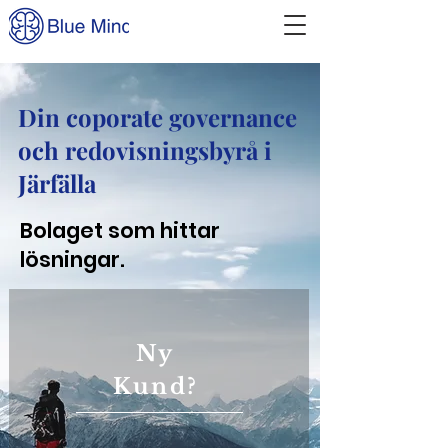
Din coporate governance
och redovisningsbyrå i
Järfälla
Bolaget som hittar
lösningar.
Ny
Kund?